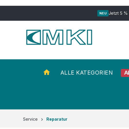
ur Suche springen
Zur Hauptnavigation springen
Jetzt 5 %
NEU
ALLE KATEGORIEN
A
Service
Reparatur