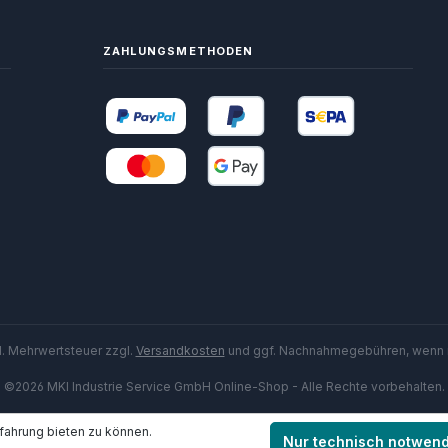
ZAHLUNGSMETHODEN
zl. Mehrwertsteuer zzgl.
Versandkosten
und ggf. Nachnahmegebühren, wenn 
©2026 MKI Industrie Service GmbH Online-Shop - Alle Rechte vorbehalten.
fahrung bieten zu können.
Nur technisch notwen