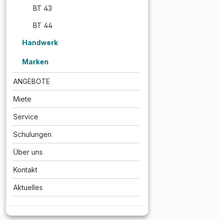
asbesthaltigen Ge
BT 43
Wohnhäusern, Bür
öffentlichen Einri
BT 44
anderen Bereichen
werden.Erfüllt die
Handwerk
Vorgaben der TR
"Asbestarbeiten" 
Marken
Gefahrstoffveror
(GefStoffV).Das B
ANGEBOTE
umfasst für gewöh
Schritte (MKI biete
Miete
Anwendung des Ve
Vorbereitung: Sac
Service
Person erstellt Sa
und Gefährdungsbe
Schulungen
Absperrung und D
des Arbeitsbereic
Über uns
Bohrlöcher werde
Spezialwerkzeug 
Kontakt
Direktabsaugung er
Absaugung minimie
Aktuelles
Freisetzung von
Asbestfasern.Rein
Arbeitsbereich wir
abgesaugt und