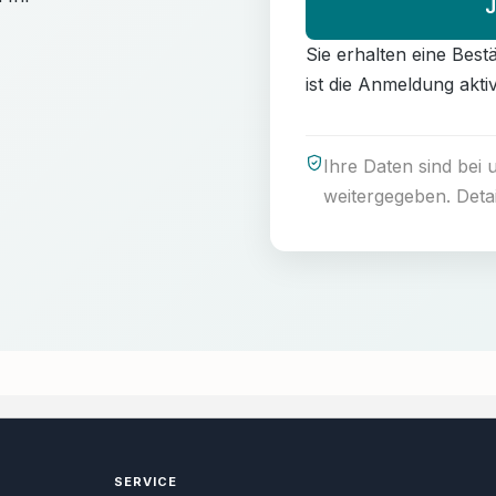
J
tzliche
Sie erhalten eine Best
s BT30
ur von
ist die Anmeldung aktiv
sonen
en, die über
Ausbildung und
en.Vor Beginn
Ihre Daten sind bei 
ine
weitergegeben. Deta
eilung
 ein
erstellen.Die
e Behörde muss
ngsmaßnahme
.Mit dem BT30
Sie Bohrlöcher
Wände und
izient und
rstellen und so
in Ihrem
ötiges Risiko
erstellen wir
n individuelles
.Sollten Sie
SERVICE
der Wünsche