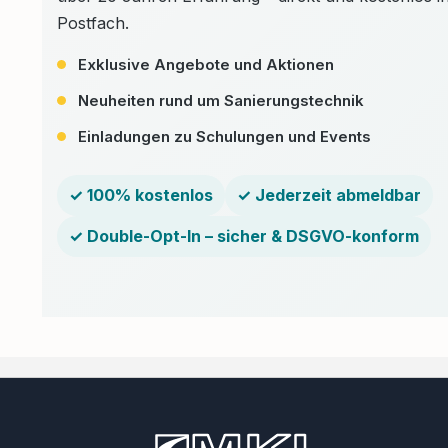
Vorschriften und
Postfach.
Verordnungen.Zusä
Informationen: Da
Exklusive Angebote und Aktionen
Verfahren sollte n
sachkundigen Per
Neuheiten rund um Sanierungstechnik
durchgeführt werd
die erforderliche 
Einladungen zu Schulungen und Events
Ausrüstung verfüg
der Arbeiten ist e
Gefährdungsbeurt
✓ 100% kostenlos
✓ Jederzeit abmeldbar
durchzuführen und
Sanierungsplan zu 
örtlich zuständig
✓ Double-Opt-In – sicher & DSGVO-konform
über die Sanieru
informiert werden
Verfahren können 
in asbesthaltige 
Decken sicher, eff
vorschriftsmäßig e
die Installationen 
Gebäude ohne unn
durchführen.Gerne 
Ihnen bei Bedarf ei
Sanierungskonzept
weitere Fragen o