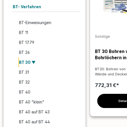
BT- Verfahren
BT-Einweisungen
BT 11
Sonstige
BT 17.79
BT 30 Bohren 
BT 26
Bohrlöchern i
BT 30
Decken
BT30: Bohren von 
BT 31
Wände und Decken
asbesthaltiger Be
BT 32
BT30 Verfahren bi
772,31 €*
emissionsarme Me
BT 40
Herstellung von B
12 mm Durchmesse
Detai
BT 40 "klein"
asbesthaltigen W
Decken.Anwendun
BT 40 auf BT 43
Geeignet für die 
Installationen wie
BT 40 auf BT 44
Lampen oder Leitu