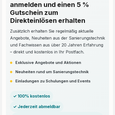
Vollmaske Pro Flow SC 120
anmelden und einen 5 %
Asbest-Systems: Höchster
Schutzgrad: Die
Gutschein zum
Kombination aus
Vollmasken-Design,
Direkteinlösen erhalten
Gebläseunterstützung und
hochwertigen Filtern bietet
den bestmöglichen Schutz
Zusätzlich erhalten Sie regelmäßig aktuelle
vor Asbest und anderen
Gefahrstoffen. Komfort und
Angebote, Neuheiten aus der Sanierungstechnik
Benutzerfreundlichkeit: Das
und Fachwissen aus über 20 Jahren Erfahrung
leichte und ergonomische
Design der Maske sowie der
– direkt und kostenlos in Ihr Postfach.
stufenlose Luftstromregler
sorgen für einen hohen
Tragekomfort über lange
Exklusive Angebote und Aktionen
Tragezeiten. Zuverlässigkeit
und Langlebigkeit: Die
Neuheiten rund um Sanierungstechnik
robuste Konstruktion und
die Verwendung
hochwertiger Materialien
Einladungen zu Schulungen und Events
gewährleisten eine lange
Lebensdauer des Systems.
Mobilität und Flexibilität: Das
kompakte Design und das
✓ 100% kostenlos
geringe Gewicht des
Systems ermöglichen eine
✓ Jederzeit abmeldbar
hohe Bewegungsfreiheit bei
der Arbeit. Die SCOTT
Vollmaske Pro Flow SC 120