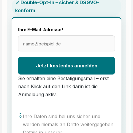
✓ Double-Opt-In – sicher & DSGVO-
Asbest ist die ideale Wahl
für: Fachleute in der
konform
Asbestsanierung und -
beseitigung Mitarbeiter in
der Bau- und
Abbruchbranche
Ihre E-Mail-Adresse*
Industrieanlagen in denen
Asbest verwendet wurde
Rettungs- und
Bergungsteams Investieren
Sie in Ihre Sicherheit und die
Ihrer Mitarbeiter und
entscheiden Sie sich für das
SCOTT Vollmaske Pro Flow
Jetzt kostenlos anmelden
SC 120 Asbest-System!
Zusätzliche Informationen:
Erhältlich in verschiedenen
Sie erhalten eine Bestätigungsmail – erst
Größen Individuelle
Beratung durch unser
nach Klick auf den Link darin ist die
Expertenteam Gerne
erstellen wir Ihnen ein
Anmeldung aktiv.
unverbindliches Angebot Ihr
Partner für Atemschutz und
Arbeitssicherheit
Ihre Daten sind bei uns sicher und
werden niemals an Dritte weitergegeben.
Details in unserer