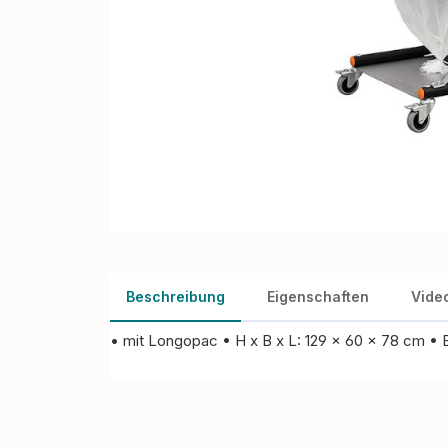
Beschreibung
Eigenschaften
Vide
• mit Longopac • H x B x L: 129 x 60 x 78 cm •