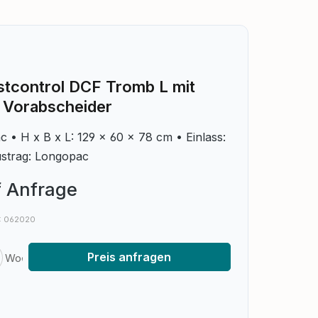
stcontrol DCF Tromb L mit
 Vorabscheider
c • H x B x L: 129 x 60 x 78 cm • Einlass:
strag: Longopac
f Anfrage
.: 062020
nzahl: Gib den gewünschten Wert ein o
Preis anfragen
Woche