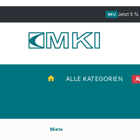
ur Suche springen
Zur Hauptnavigation springen
Jetzt 5 %
NEU
ALLE KATEGORIEN
A
Miete