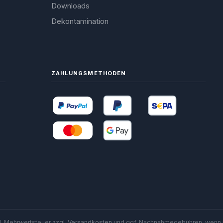
Downloads
Dekontamination
ZAHLUNGSMETHODEN
zl. Mehrwertsteuer zzgl.
Versandkosten
und ggf. Nachnahmegebühren, wenn 