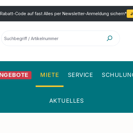
 Rabatt-Code auf fast Alles per Newsletter-Anmeldung sichern*
J
MIETE
SERVICE
SCHULUN
NGEBOTE
AKTUELLES