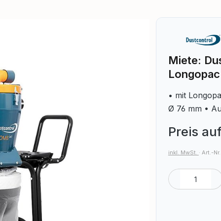
Miete: Du
Longopac
• mit Longopa
Ø 76 mm • Au
Preis au
inkl. MwSt.
·
Art.-Nr
Produkt A