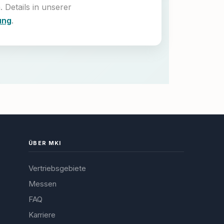
. Details in unserer
ung
.
ÜBER MKI
Vertriebsgebiete
Messen
FAQ
Karriere