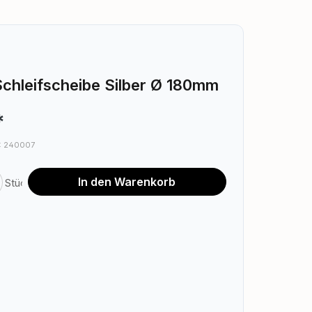
chleifscheibe Silber Ø 180mm
*
.: 240007
nzahl: Gib den gewünschten Wert ein o
In den Warenkorb
Stück