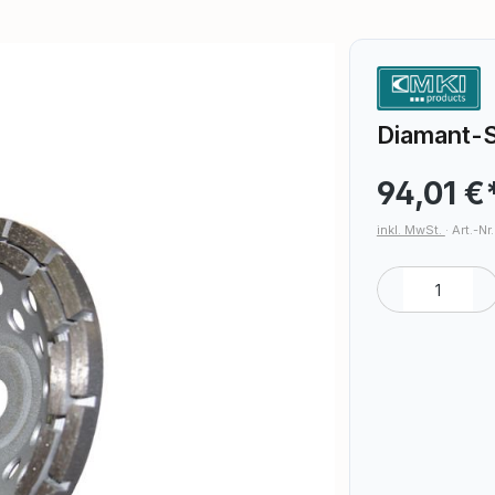
Diamant-S
94,01 €
inkl. MwSt.
·
Art.-Nr
Produkt A