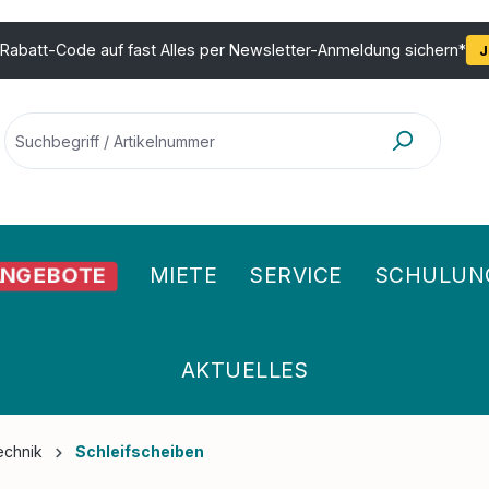
 Rabatt-Code auf fast Alles per Newsletter-Anmeldung sichern*
J
MIETE
SERVICE
SCHULUN
NGEBOTE
AKTUELLES
echnik
Schleifscheiben