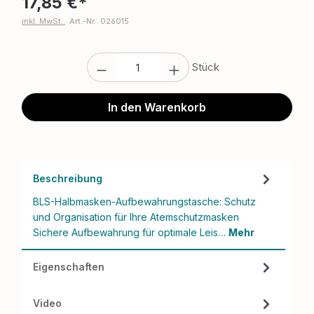
17,85 €*
inkl. MwSt.
·
Art.-Nr.: 026015
Produkt Anzahl: Gib den gewünschten W
Stück
In den Warenkorb
Beschreibung
BLS-Halbmasken-Aufbewahrungstasche: Schutz
und Organisation für Ihre Atemschutzmasken
Sichere Aufbewahrung für optimale Leis…
Mehr
Eigenschaften
Video